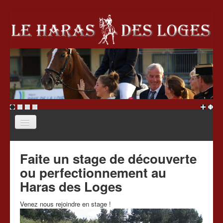
Accueil
Faite un stage de découverte
Le haras
ou perfectionnement au
École d'équitation
Haras des Loges
Écurie de propriétaire
Venez nous rejoindre en stage !
Stages
Association