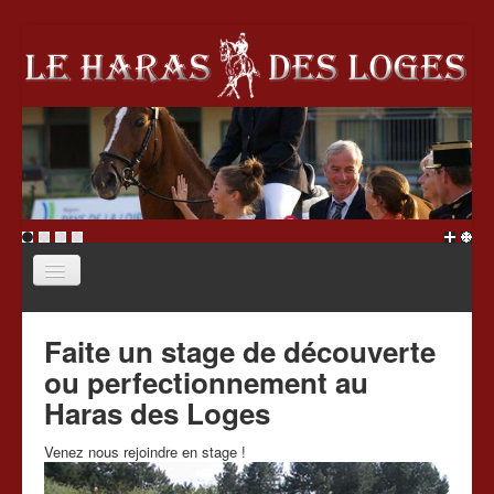
Accueil
Faite un stage de découverte
Le haras
ou perfectionnement au
École d'équitation
Haras des Loges
Écurie de propriétaire
Venez nous rejoindre en stage !
Stages
Association