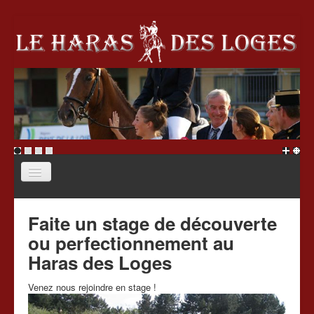
Accueil
Faite un stage de découverte
Le haras
ou perfectionnement au
École d'équitation
Haras des Loges
Écurie de propriétaire
Venez nous rejoindre en stage !
Stages
Association