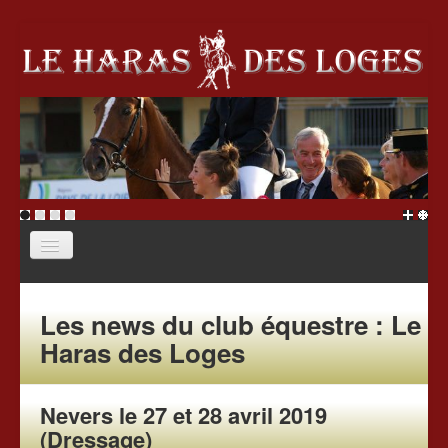
Accueil
Les news du club équestre : Le
Le haras
Haras des Loges
École d'équitation
Écurie de propriétaire
Nevers le 27 et 28 avril 2019
Stages
Association
(Dressage)