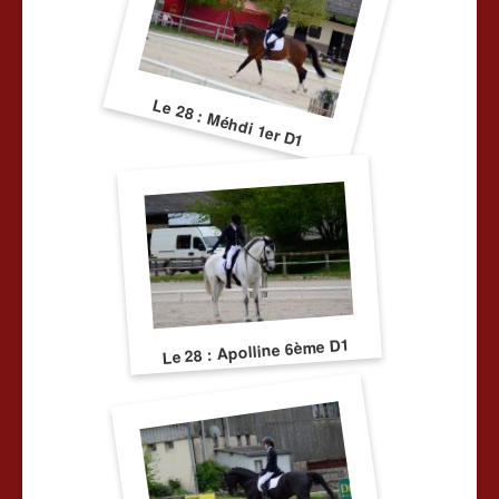
Le 28 : Méhdi 1er D1
Le 28 : Apolline 6ème D1