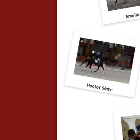
Amélie
Hector 5ème