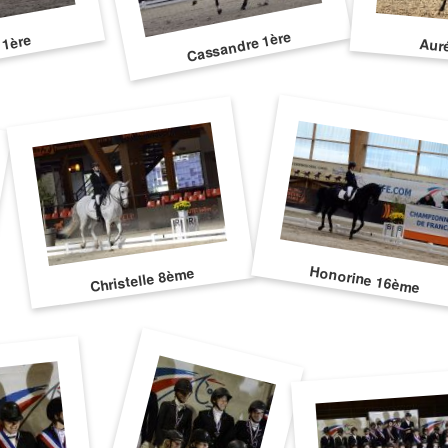
Cassandre 1ère
 1ère
Aur
Honorine 16ème
Christelle 8ème