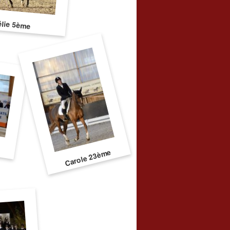
élie 5ème
Carole 23ème