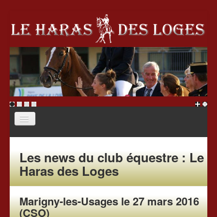
Accueil
Les news du club équestre : Le
Le haras
Haras des Loges
École d'équitation
Écurie de propriétaire
Marigny-les-Usages le 27 mars 2016
Stages
Association
(CSO)